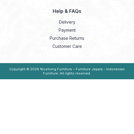
Help & FAQs
Delivery
Payment
Purchase Returns
Customer Care
Copyright © 2026
Niceliving Furniture – Furniture Jepara – Indonesian
Furniture
. All rights reserved.