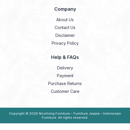
Company
About Us
Contact Us
Disclaimer
Privacy Policy
Help & FAQs
Delivery
Payment
Purchase Returns
Customer Care
Copyright © 2026
Niceliving Furniture – Furniture Jepara – Indonesian
Furniture
. All rights reserved.