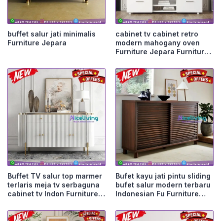
buffet salur jati minimalis
cabinet tv cabinet retro
Furniture Jepara
modern mahogany oven
Furniture Jepara Furniture
Jepara
Buffet TV salur top marmer
Bufet kayu jati pintu sliding
terlaris meja tv serbaguna
bufet salur modern terbaru
cabinet tv Indon Furniture
Indonesian Fu Furniture
Jepara
Jepara