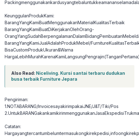
Packingmenggunakankardusyangtebaluntukkeamananselamadal
KeunggulanProdukKami:
BarangYangKamiBuatMenggunakanMaterialKualitasTerbaik
BarangYangKamiBuatDiKerjakanOlehOrang-
OrangYangSudahBerpengalamanDalamBidangPembuatanMebelda
BarangYangKamiJualAdalahProdukMebel/FurnitureKualitasTerbai
BisaCustomProdukUkuran&Warna
HargaLebihMurahKarenaKamiLangsungPengrajin(TanganPertama
Also Read:
Niceliving. Kursi santai terbaru dudukan
busa terbaik Furniture Jepara
Pengiriman:
1.NOTABARANG/InvoicesayakirimpakaiJNE/J&T/Tiki/Pos
2.UntukBARANGakankamikirimmenggunakanJasaEkspedisiTrukma
Catatan:
Hargayangtercantumbelumtermasukongkirekpedisi,infoongkirekpe