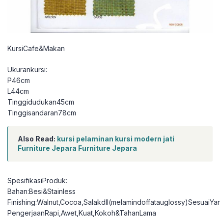
KursiCafe&Makan
Ukurankursi:
P46cm
L44cm
Tinggidudukan45cm
Tinggisandaran78cm
Also Read:
kursi pelaminan kursi modern jati
Furniture Jepara Furniture Jepara
SpesifikasiProduk:
Bahan:Besi&Stainless
Finishing:Walnut,Cocoa,Salakdll(melamindoffatauglossy)SesuaiY
PengerjaanRapi,Awet,Kuat,Kokoh&TahanLama