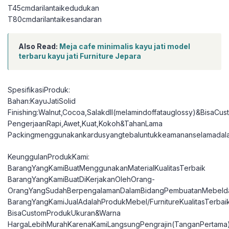
T45cmdarilantaikedudukan
T80cmdarilantaikesandaran
Also Read:
Meja cafe minimalis kayu jati model
terbaru kayu jati Furniture Jepara
SpesifikasiProduk:
Bahan:KayuJatiSolid
Finishing:Walnut,Cocoa,Salakdll(melamindoffatauglossy)&BisaCu
PengerjaanRapi,Awet,Kuat,Kokoh&TahanLama
Packingmenggunakankardusyangtebaluntukkeamananselamadal
KeunggulanProdukKami:
BarangYangKamiBuatMenggunakanMaterialKualitasTerbaik
BarangYangKamiBuatDiKerjakanOlehOrang-
OrangYangSudahBerpengalamanDalamBidangPembuatanMebelda
BarangYangKamiJualAdalahProdukMebel/FurnitureKualitasTerbai
BisaCustomProdukUkuran&Warna
HargaLebihMurahKarenaKamiLangsungPengrajin(TanganPertama