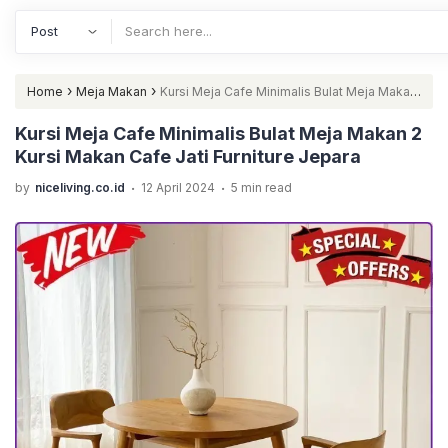
›
›
Home
Meja Makan
Kursi Meja Cafe Minimalis Bulat Meja Makan
2 Kursi Makan Cafe Jati Furniture Jepara
Kursi Meja Cafe Minimalis Bulat Meja Makan 2
Kursi Makan Cafe Jati Furniture Jepara
.
.
by
niceliving.co.id
12 April 2024
5 min read