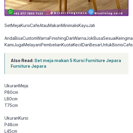
SetMejaKursiCafeAtauMakanMinimalisKayuJati
AndaBisaCustomWarnaFinishingDanWarnaJokBusaSesuaiKeingina
KamiJugaMelayaniPembelianKuotaKecilDanBesarUntukBisnisCafe
Also Read:
Set meja makan 5 Kursi Furniture Jepara
Furniture Jepara
UkuranMeja:
P80cm
L80cm
T75cm
UkuranKursi:
P48cm
L45cm