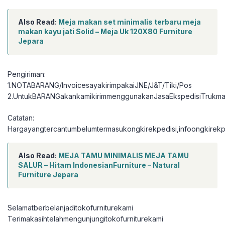
Also Read:
Meja makan set minimalis terbaru meja
makan kayu jati Solid – Meja Uk 120X80 Furniture
Jepara
Pengiriman:
1.NOTABARANG/InvoicesayakirimpakaiJNE/J&T/Tiki/Pos
2.UntukBARANGakankamikirimmenggunakanJasaEkspedisiTrukma
Catatan:
Hargayangtercantumbelumtermasukongkirekpedisi,infoongkirekpe
Also Read:
MEJA TAMU MINIMALIS MEJA TAMU
SALUR – Hitam IndonesianFurniture – Natural
Furniture Jepara
Selamatberbelanjaditokofurniturekami
Terimakasihtelahmengunjungitokofurniturekami