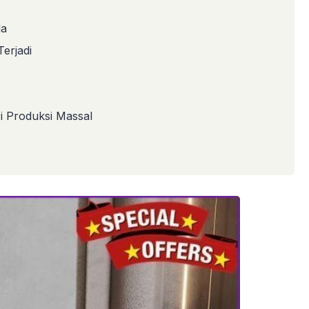
da
erjadi
 Produksi Massal