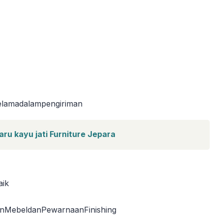
lamadalampengiriman
aru kayu jati Furniture Jepara
aik
MebeldanPewarnaanFinishing