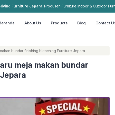
living Furniture Jepara
. Produsen Furniture Indoor & Outdoor Furn
Beranda
About Us
Products
Blog
Contact U
makan bundar finishing bleaching Furniture Jepara
rbaru meja makan bundar
 Jepara