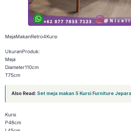
MejaMakanRetro4Kursi
UkuranProduk:
Meja
Diameter110cm
T75cm
Also Read:
Set meja makan 5 Kursi Furniture Jepar
Kursi
P48cm
L45cm