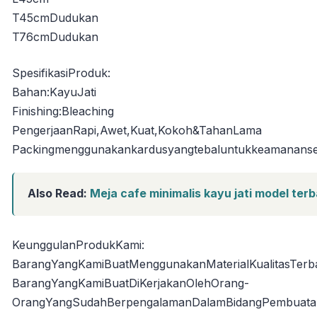
T45cmDudukan
T76cmDudukan
SpesifikasiProduk:
Bahan:KayuJati
Finishing:Bleaching
PengerjaanRapi,Awet,Kuat,Kokoh&TahanLama
Packingmenggunakankardusyangtebaluntukkeamananse
Also Read:
Meja cafe minimalis kayu jati model terb
KeunggulanProdukKami:
BarangYangKamiBuatMenggunakanMaterialKualitasTerb
BarangYangKamiBuatDiKerjakanOlehOrang-
OrangYangSudahBerpengalamanDalamBidangPembuatan