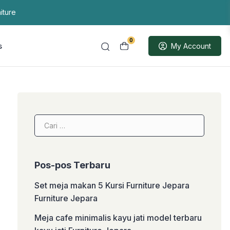
iture
0
s
My Account
Cari
untuk:
Pos-pos Terbaru
Set meja makan 5 Kursi Furniture Jepara
Furniture Jepara
Meja cafe minimalis kayu jati model terbaru