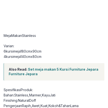
MejaMakanStainless
Varian:
6kursimeja180cmx90cm
4kursimeja140cmx80cm
Also Read:
Set meja makan 5 Kursi Furniture Jepara
Furniture Jepara
SpesifikasiProduk:
Bahan:Stainless,Marmer,KayuJati
Finishing:NaturalDoff
PengerjaanRapih,Awet,Kuat,Kokoh&TahanLama