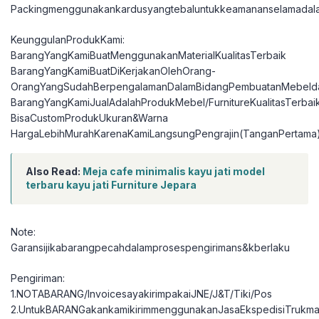
Packingmenggunakankardusyangtebaluntukkeamananselamadal
KeunggulanProdukKami:
BarangYangKamiBuatMenggunakanMaterialKualitasTerbaik
BarangYangKamiBuatDiKerjakanOlehOrang-
OrangYangSudahBerpengalamanDalamBidangPembuatanMebelda
BarangYangKamiJualAdalahProdukMebel/FurnitureKualitasTerbai
BisaCustomProdukUkuran&Warna
HargaLebihMurahKarenaKamiLangsungPengrajin(TanganPertama
Also Read:
Meja cafe minimalis kayu jati model
terbaru kayu jati Furniture Jepara
Note:
Garansijikabarangpecahdalamprosespengirimans&kberlaku
Pengiriman:
1.NOTABARANG/InvoicesayakirimpakaiJNE/J&T/Tiki/Pos
2.UntukBARANGakankamikirimmenggunakanJasaEkspedisiTrukma