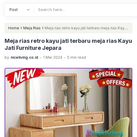
›
›
Home
Meja Rias
Meja rias retro kayu jati terbaru meja rias Kayu
Jati Furniture Jepara
Meja rias retro kayu jati terbaru meja rias Kayu
Jati Furniture Jepara
.
.
by
niceliving.co.id
1 Mei 2024
5 min read