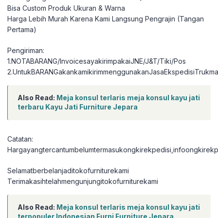
Bisa Custom Produk Ukuran & Warna
Harga Lebih Murah Karena Kami Langsung Pengrajin (Tangan
Pertama)
Pengiriman:
1.NOTABARANG/InvoicesayakirimpakaiJNE/J&T/Tiki/Pos
2.UntukBARANGakankamikirimmenggunakanJasaEkspedisiTrukma
Also Read:
Meja konsul terlaris meja konsul kayu jati
terbaru Kayu Jati Furniture Jepara
Catatan:
Hargayangtercantumbelumtermasukongkirekpedisi,infoongkirekpe
Selamatberbelanjaditokofurniturekami
Terimakasihtelahmengunjungitokofurniturekami
Also Read:
Meja konsul terlaris meja konsul kayu jati
terpopuler Indonesian Furni Furniture Jepara