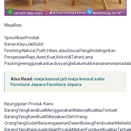
MejaRias
SpesifikasiProduk:
Bahan:KayuJatiSolid
Finishing:Natural,Putih,Hitam,atauSesuaiYangAndaInginkan
PengerjaanRapi,Awet,Kuat,Kokoh&TahanLama
Packingmenggunakankardusyangtebaluntukkeamananselamadal
Also Read:
meja konsul jati meja konsul salur
Furniture Jepara Furniture Jepara
Keunggulan Produk Kami:
BarangYangKamiBuatMenggunakanMaterialKualitasTerbaik
BarangYangKamiBuatDiKerjakanOlehOrang-
OrangYangSudahBerpengalamanDalamBidangPembuatanMebelda
BarangYangKamiJualAdalahProdukMebel/FurnitureKualitasTerbai