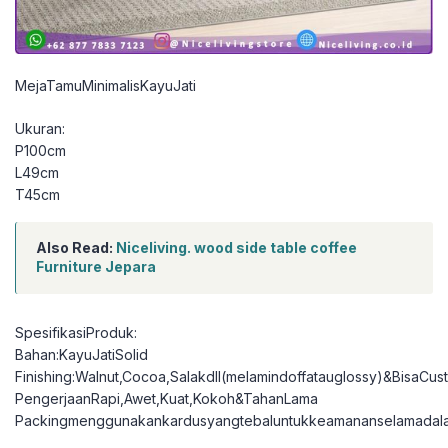
MejaTamuMinimalisKayuJati
Ukuran:
P100cm
L49cm
T45cm
Also Read:
Niceliving. wood side table coffee
Furniture Jepara
SpesifikasiProduk:
Bahan:KayuJatiSolid
Finishing:Walnut,Cocoa,Salakdll(melamindoffatauglossy)&BisaCu
PengerjaanRapi,Awet,Kuat,Kokoh&TahanLama
Packingmenggunakankardusyangtebaluntukkeamananselamadal