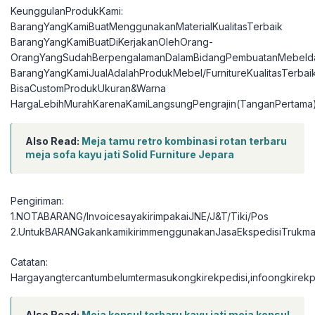
KeunggulanProdukKami:
BarangYangKamiBuatMenggunakanMaterialKualitasTerbaik
BarangYangKamiBuatDiKerjakanOlehOrang-
OrangYangSudahBerpengalamanDalamBidangPembuatanMebelda
BarangYangKamiJualAdalahProdukMebel/FurnitureKualitasTerbai
BisaCustomProdukUkuran&Warna
HargaLebihMurahKarenaKamiLangsungPengrajin(TanganPertama
Also Read:
Meja tamu retro kombinasi rotan terbaru
meja sofa kayu jati Solid Furniture Jepara
Pengiriman:
1.NOTABARANG/InvoicesayakirimpakaiJNE/J&T/Tiki/Pos
2.UntukBARANGakankamikirimmenggunakanJasaEkspedisiTrukma
Catatan:
Hargayangtercantumbelumtermasukongkirekpedisi,infoongkirekpe
Also Read:
Meja konsul terbaru kayu jati meja konsul