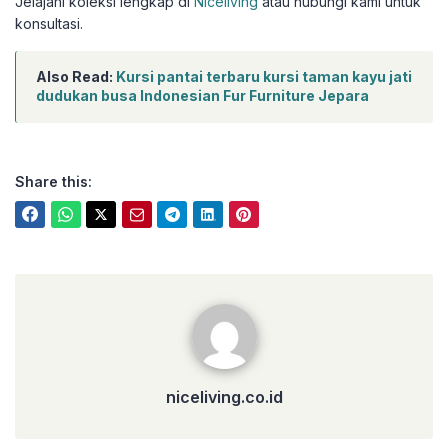
Jelajahi koleksi lengkap di
Niceliving
atau hubungi kami untuk
konsultasi.
Also Read:
Kursi pantai terbaru kursi taman kayu jati
dudukan busa Indonesian Fur Furniture Jepara
Share this:
niceliving.co.id
niceliving.co.id