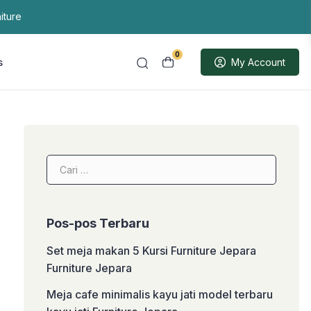
iture
0
s
My Account
Cari
untuk:
Pos-pos Terbaru
Set meja makan 5 Kursi Furniture Jepara
Furniture Jepara
Meja cafe minimalis kayu jati model terbaru