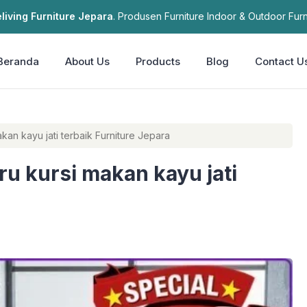
living Furniture Jepara
. Produsen Furniture Indoor & Outdoor Furn
Beranda
About Us
Products
Blog
Contact U
akan kayu jati terbaik Furniture Jepara
ru kursi makan kayu jati