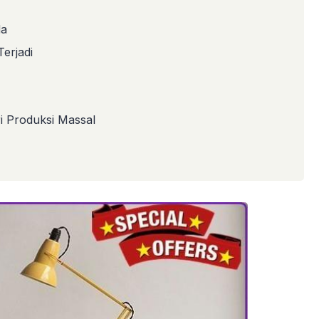
da
erjadi
 Produksi Massal