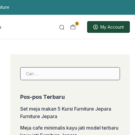
iture
0
s
My Account
Cari
untuk:
Pos-pos Terbaru
Set meja makan 5 Kursi Furniture Jepara
Furniture Jepara
Meja cafe minimalis kayu jati model terbaru