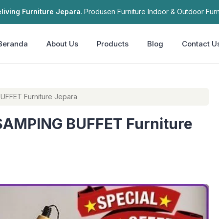
living Furniture Jepara
. Produsen Furniture Indoor & Outdoor Furn
Beranda
About Us
Products
Blog
Contact U
 SAMPING BUFFET Furniture Jepara
AMPING BUFFET Furniture