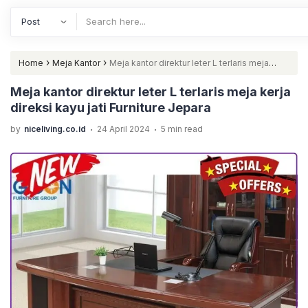
›
›
Home
Meja Kantor
Meja kantor direktur leter L terlaris meja
kerja direksi kayu jati Furniture Jepara
Meja kantor direktur leter L terlaris meja kerja
direksi kayu jati Furniture Jepara
.
.
by
niceliving.co.id
24 April 2024
5 min read