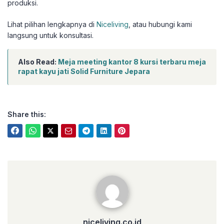
produksi.
Lihat pilihan lengkapnya di
Niceliving
, atau hubungi kami
langsung untuk konsultasi.
Also Read:
Meja meeting kantor 8 kursi terbaru meja
rapat kayu jati Solid Furniture Jepara
Share this:
niceliving.co.id
niceliving.co.id