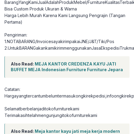
BarangYangKamiJualAdalahProdukMebel/FurnitureKualitasTerbai
Bisa Custom Produk Ukuran & Warna
Harga Lebih Murah Karena Kami Langsung Pengrajin (Tangan
Pertama)
Pengiriman:
1.NOTABARANG/InvoicesayakirimpakaiJNE/J&T/Tiki/Pos
2.UntukBARANGakankamikirimmenggunakanJasaEkspedisiTrukma
Also Read:
MEJA KANTOR CREDENZA KAYU JATI
BUFFET MEJA Indonesian Furniture Furniture Jepara
Catatan:
Hargayangtercantumbelumtermasukongkirekpedisi,infoongkirekpe
Selamatberbelanjaditokofurniturekami
Terimakasihtelahmengunjungitokofurniturekami
Also Read:
Meja kantor kayu jati meja kerja modern