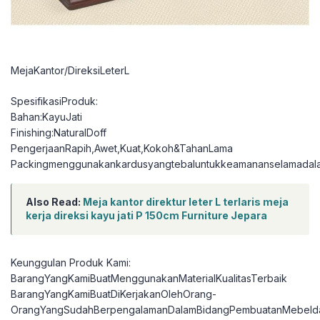
MejaKantor/DireksiLeterL
SpesifikasiProduk:
Bahan:KayuJati
Finishing:NaturalDoff
PengerjaanRapih,Awet,Kuat,Kokoh&TahanLama
Packingmenggunakankardusyangtebaluntukkeamananselamadal
Also Read:
Meja kantor direktur leter L terlaris meja
kerja direksi kayu jati P 150cm Furniture Jepara
Keunggulan Produk Kami:
BarangYangKamiBuatMenggunakanMaterialKualitasTerbaik
BarangYangKamiBuatDiKerjakanOlehOrang-
OrangYangSudahBerpengalamanDalamBidangPembuatanMebelda