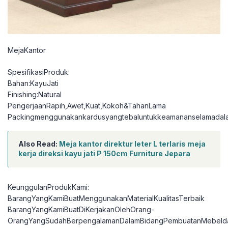
MejaKantor
SpesifikasiProduk:
Bahan:KayuJati
Finishing:Natural
PengerjaanRapih,Awet,Kuat,Kokoh&TahanLama
Packingmenggunakankardusyangtebaluntukkeamananselamadal
Also Read:
Meja kantor direktur leter L terlaris meja
kerja direksi kayu jati P 150cm Furniture Jepara
KeunggulanProdukKami:
BarangYangKamiBuatMenggunakanMaterialKualitasTerbaik
BarangYangKamiBuatDiKerjakanOlehOrang-
OrangYangSudahBerpengalamanDalamBidangPembuatanMebelda