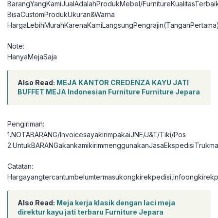
BarangYangKamiJualAdalahProdukMebel/FurnitureKualitasTerbai
BisaCustomProdukUkuran&Warna
HargaLebihMurahKarenaKamiLangsungPengrajin(TanganPertama
Note:
HanyaMejaSaja
Also Read:
MEJA KANTOR CREDENZA KAYU JATI
BUFFET MEJA Indonesian Furniture Furniture Jepara
Pengiriman:
1.NOTABARANG/InvoicesayakirimpakaiJNE/J&T/Tiki/Pos
2.UntukBARANGakankamikirimmenggunakanJasaEkspedisiTrukma
Catatan:
Hargayangtercantumbelumtermasukongkirekpedisi,infoongkirekpe
Also Read:
Meja kerja klasik dengan laci meja
direktur kayu jati terbaru Furniture Jepara