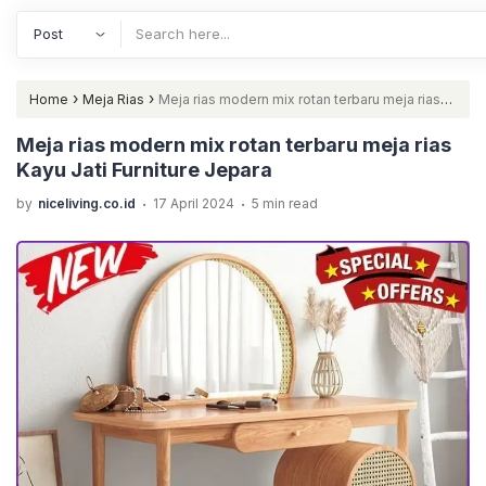
›
›
Home
Meja Rias
Meja rias modern mix rotan terbaru meja rias
Kayu Jati Furniture Jepara
Meja rias modern mix rotan terbaru meja rias
Kayu Jati Furniture Jepara
.
.
by
niceliving.co.id
17 April 2024
5 min read