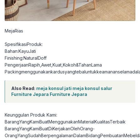
MejaRias
SpesifikasiProduk:
Bahan:KayuJati
Finishing:NaturalDoff
PengerjaanRapih,Awet,Kuat,Kokoh&TahanLama
Packingmenggunakankardusyangtebaluntukkeamananselamadal
Also Read:
meja konsul jati meja konsul salur
Furniture Jepara Furniture Jepara
Keunggulan Produk Kami:
BarangYangKamiBuatMenggunakanMaterialKualitasTerbaik
BarangYangKamiBuatDiKerjakanOlehOrang-
OrangYangSudahBerpengalamanDalamBidangPembuatanMebelda