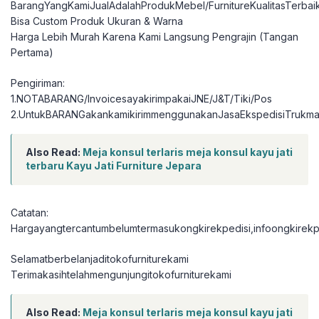
BarangYangKamiJualAdalahProdukMebel/FurnitureKualitasTerbai
Bisa Custom Produk Ukuran & Warna
Harga Lebih Murah Karena Kami Langsung Pengrajin (Tangan
Pertama)
Pengiriman:
1.NOTABARANG/InvoicesayakirimpakaiJNE/J&T/Tiki/Pos
2.UntukBARANGakankamikirimmenggunakanJasaEkspedisiTrukma
Also Read:
Meja konsul terlaris meja konsul kayu jati
terbaru Kayu Jati Furniture Jepara
Catatan:
Hargayangtercantumbelumtermasukongkirekpedisi,infoongkirekpe
Selamatberbelanjaditokofurniturekami
Terimakasihtelahmengunjungitokofurniturekami
Also Read:
Meja konsul terlaris meja konsul kayu jati