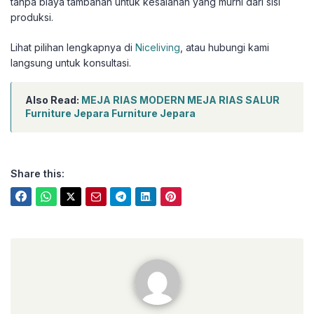
tanpa biaya tambahan untuk kesalahan yang murni dari sisi
produksi.
Lihat pilihan lengkapnya di
Niceliving
, atau hubungi kami
langsung untuk konsultasi.
Also Read:
MEJA RIAS MODERN MEJA RIAS SALUR
Furniture Jepara Furniture Jepara
Share this:
niceliving.co.id