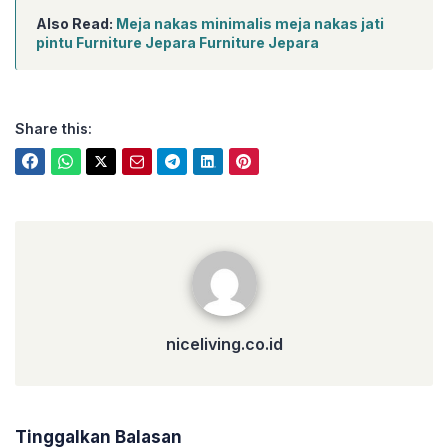
Also Read:
Meja nakas minimalis meja nakas jati
pintu Furniture Jepara Furniture Jepara
Share this:
niceliving.co.id
niceliving.co.id
Tinggalkan Balasan