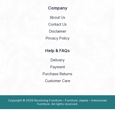
Company
About Us
Contact Us
Disclaimer
Privacy Policy
Help & FAQs
Delivery
Payment
Purchase Returns
Customer Care
Copyright © 2026
Niceliving Furniture – Furniture Jepara – Indonesian
Furniture
. All rights reserved.