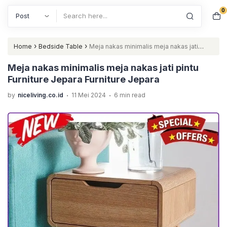
0
Search
›
›
Home
Bedside Table
Meja nakas minimalis meja nakas jati
pintu Furniture Jepara Furniture Jepara
Meja nakas minimalis meja nakas jati pintu
Furniture Jepara Furniture Jepara
.
.
by
niceliving.co.id
11 Mei 2024
6 min read