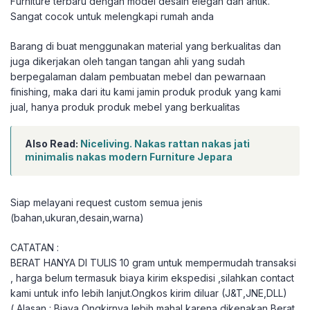
Furniture terbaru dengan model desain elegan dan antik.
Sangat cocok untuk melengkapi rumah anda
Barang di buat menggunakan material yang berkualitas dan
juga dikerjakan oleh tangan tangan ahli yang sudah
berpegalaman dalam pembuatan mebel dan pewarnaan
finishing, maka dari itu kami jamin produk produk yang kami
jual, hanya produk produk mebel yang berkualitas
Also Read:
Niceliving. Nakas rattan nakas jati
minimalis nakas modern Furniture Jepara
Siap melayani request custom semua jenis
(bahan,ukuran,desain,warna)
CATATAN :
BERAT HANYA DI TULIS 10 gram untuk mempermudah transaksi
, harga belum termasuk biaya kirim ekspedisi ,silahkan contact
kami untuk info lebih lanjut.Ongkos kirim diluar (J&T,JNE,DLL)
( Alasan : Biaya Ongkirnya lebih mahal karena dikenakan Berat