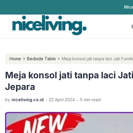
NIce
›
›
Home
Bedside Table
Meja konsol jati tanpa laci Jati Furn
Meja konsol jati tanpa laci Ja
Jepara
.
.
by
niceliving.co.id
22 April 2024
5 min read