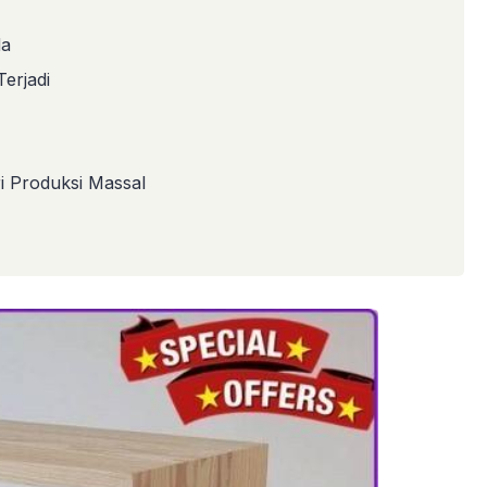
da
erjadi
 Produksi Massal