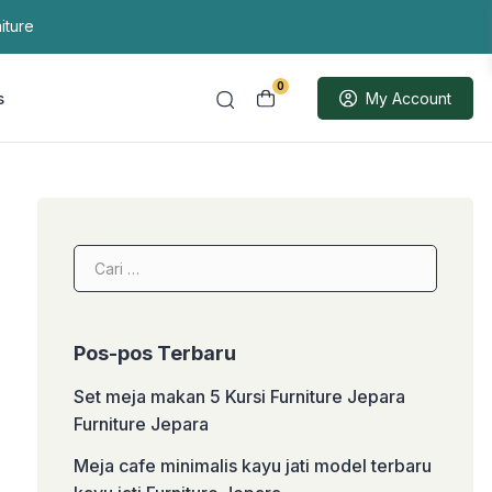
iture
0
s
My Account
Cari
untuk:
Pos-pos Terbaru
Set meja makan 5 Kursi Furniture Jepara
Furniture Jepara
Meja cafe minimalis kayu jati model terbaru