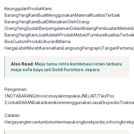
KeunggulanProdukKami:
BarangYangKamiBuatMenggunakanMaterialKualitasTerbaik
BarangYangKamiBuatDiKerjakanOlehOrang-
OrangYangSudahBerpengalamanDalamBidangPembuatanMebelda
BarangYangKamiJualAdalahProdukMebel/FurnitureKualitasTerbai
BisaCustomProdukUkuran&Warna
HargaLebihMurahKarenaKamiLangsungPengrajin(TanganPertama
Also Read:
Meja tamu retro kombinasi rotan terbaru
meja sofa kayu jati Solid Furniture Jepara
Pengiriman:
1.NOTABARANG/InvoicesayakirimpakaiJNE/J&T/Tiki/Pos
2.UntukBARANGakankamikirimmenggunakanJasaEkspedisiTrukma
Catatan:
Hargayangtercantumbelumtermasukongkirekpedisi,infoongkirekpe