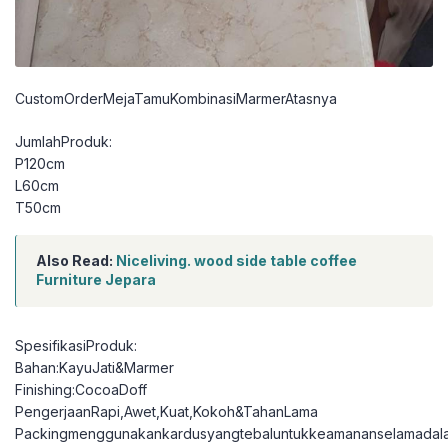
CustomOrderMejaTamuKombinasiMarmerAtasnya
JumlahProduk:
P120cm
L60cm
T50cm
Also Read:
Niceliving. wood side table coffee
Furniture Jepara
SpesifikasiProduk:
Bahan:KayuJati&Marmer
Finishing:CocoaDoff
PengerjaanRapi,Awet,Kuat,Kokoh&TahanLama
Packingmenggunakankardusyangtebaluntukkeamananselamadal